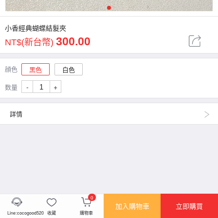
1
小香經典蝴蝶結髮夾
300.00
NT$(新台幣)
顔色
黑色
白色
-
+
数量
詳情
0
加入購物車
立即購買
Line:cocogood520
收藏
購物車