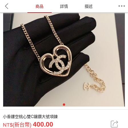
商品
詳情
描述
1
小香鏤空桃心雙C鑲鑽大號項鍊
400.00
NT$(新台幣)