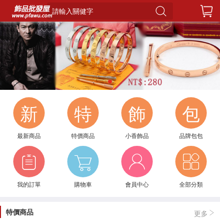
請輸入關健字
1
新
特
飾
包
最新商品
特價商品
小香飾品
品牌包包
我的訂單
購物車
會員中心
全部分類
特價商品
更多