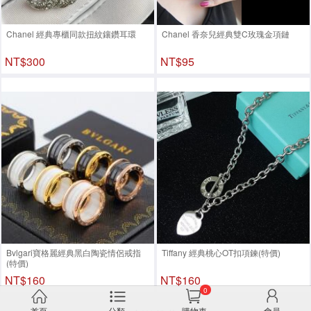
Chanel 經典專櫃同款扭紋鑲鑽耳環
Chanel 香奈兒經典雙C玫瑰金項鏈
NT$300
NT$95
Bvlgari寶格麗經典黑白陶瓷情侶戒指
Tiffany 經典桃心OT扣項鍊(特價)
(特價)
NT$160
NT$160
0
首頁
分類
購物車
會員