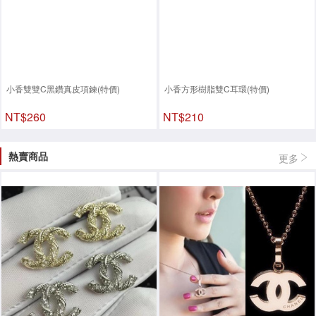
小香雙雙C黑鑽真皮項鍊(特價)
小香方形樹脂雙C耳環(特價)
NT$260
NT$210
熱賣商品
更多