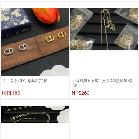
Dior 新款CD字母耳環(特價)
小香經典五角星白貝雙C鑲鑽項鍊(特
價)
NT$180
NT$260