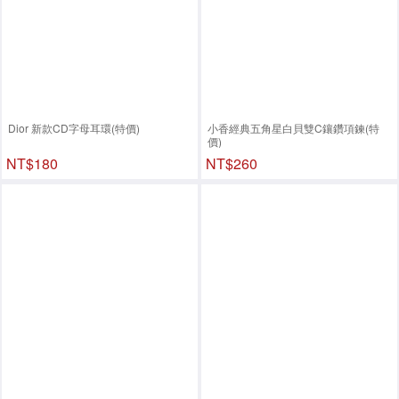
Dior 新款CD字母耳環(特價)
小香經典五角星白貝雙C鑲鑽項鍊(特
價)
NT$180
NT$260