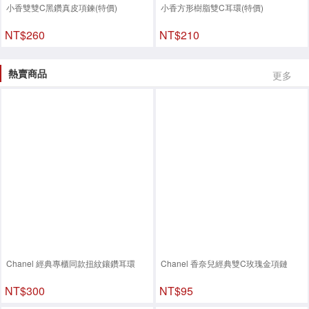
小香雙雙C黑鑽真皮項鍊(特價)
小香方形樹脂雙C耳環(特價)
NT$260
NT$210
熱賣商品
更多
Chanel 經典專櫃同款扭紋鑲鑽耳環
Chanel 香奈兒經典雙C玫瑰金項鏈
NT$300
NT$95