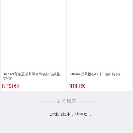
Bvlgari寶格麗經典黑白陶瓷情侶戒指
Tiffany 經典桃心OT扣項鍊(特價)
(特價)
NT$160
NT$160
———— 新款推薦 ————
數據加載中，請稍候...