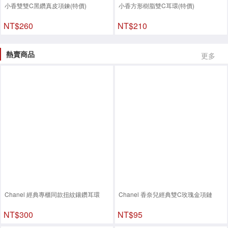
小香雙雙C黑鑽真皮項鍊(特價)
小香方形樹脂雙C耳環(特價)
NT$260
NT$210
熱賣商品
更多
Chanel 經典專櫃同款扭紋鑲鑽耳環
Chanel 香奈兒經典雙C玫瑰金項鏈
NT$300
NT$95