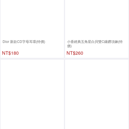
Dior 新款CD字母耳環(特價)
小香經典五角星白貝雙C鑲鑽項鍊(特
價)
NT$180
NT$260