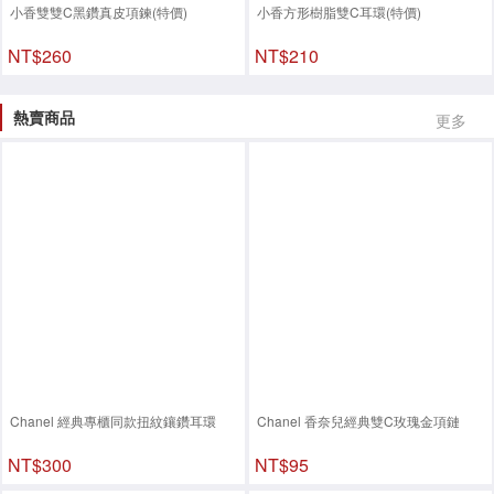
小香雙雙C黑鑽真皮項鍊(特價)
小香方形樹脂雙C耳環(特價)
NT$260
NT$210
熱賣商品
更多
Chanel 經典專櫃同款扭紋鑲鑽耳環
Chanel 香奈兒經典雙C玫瑰金項鏈
NT$300
NT$95