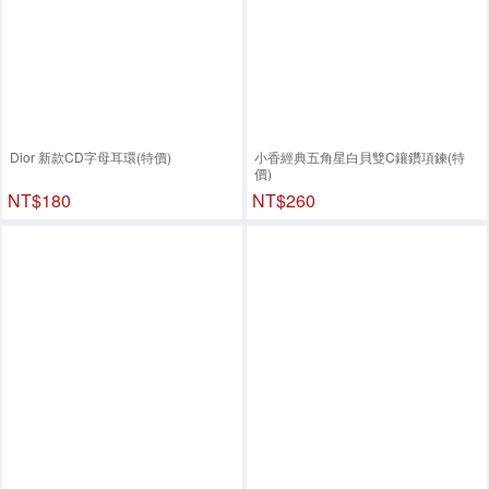
Dior 新款CD字母耳環(特價)
小香經典五角星白貝雙C鑲鑽項鍊(特
價)
NT$180
NT$260