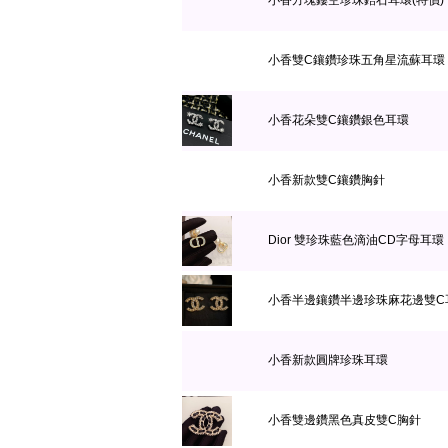
小香方塊鏤空珍珠鋯石耳環(特價)
小香雙C鑲鑽珍珠五角星流蘇耳環
小香花朵雙C鑲鑽銀色耳環
小香新款雙C鑲鑽胸針
Dior 雙珍珠藍色滴油CD字母耳環
小香半邊鑲鑽半邊珍珠麻花邊雙C
小香新款圓牌珍珠耳環
小香雙邊鑽黑色真皮雙C胸針