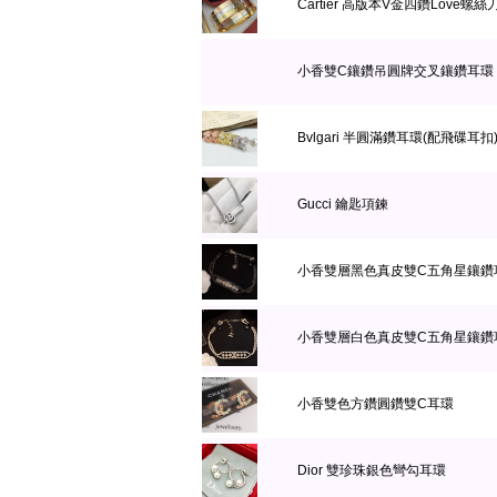
Cartier 高版本V金四鑽Love螺
小香雙C鑲鑽吊圓牌交叉鑲鑽耳環
Bvlgari 半圓滿鑽耳環(配飛碟耳扣
Gucci 鑰匙項鍊
小香雙層黑色真皮雙C五角星鑲鑽
小香雙層白色真皮雙C五角星鑲鑽
小香雙色方鑽圓鑽雙C耳環
Dior 雙珍珠銀色彎勾耳環