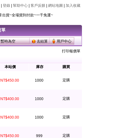
|
登錄
|
幫助中心
|
客戶反饋
|
網站地圖
|
加入收藏
常出貨~全場貨到付款~一千免運~
常出貨~全場貨到付款~一千免運~
貨單
車暫時為空
去結算
用戶中心
打印報價單
本站價
庫存
購買
定購
NT$450.00
1000
定購
NT$400.00
1000
定購
NT$400.00
1000
定購
NT$450.00
999