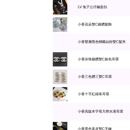
LV 兔子公仔鑰匙扣
小香花朵雙C鑲鑽髮飾
小香雙層黑色蝴蝶結粉雙C髮夾
小香珍珠鑲鑽雙C銀色耳環
小香三色鑽三雙C耳環
小香十字紅綠珠耳環
小香高版本字母方牌水滴耳環
小香黑色真皮雙C手鍊