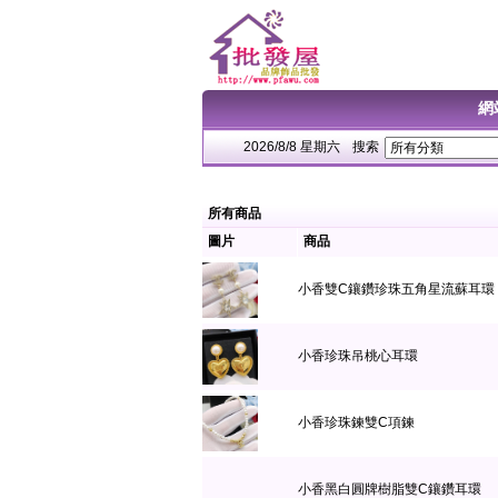
網
2026/8/8 星期六
搜索
所有商品
圖片
商品
小香雙C鑲鑽珍珠五角星流蘇耳環
小香珍珠吊桃心耳環
小香珍珠鍊雙C項鍊
小香黑白圓牌樹脂雙C鑲鑽耳環