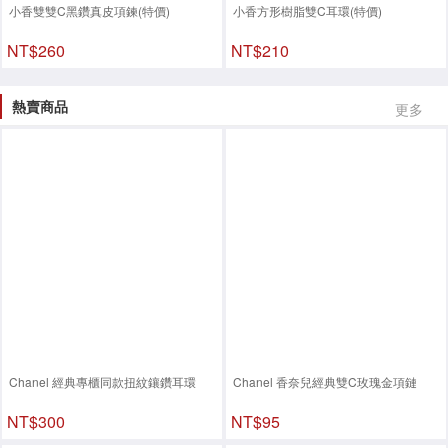
小香雙雙C黑鑽真皮項鍊(特價)
小香方形樹脂雙C耳環(特價)
NT$260
NT$210
熱賣商品
更多
Chanel 經典專櫃同款扭紋鑲鑽耳環
Chanel 香奈兒經典雙C玫瑰金項鏈
NT$300
NT$95