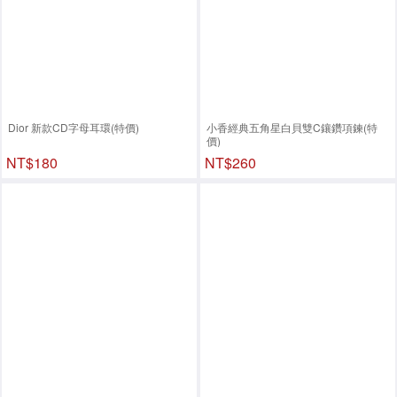
Dior 新款CD字母耳環(特價)
小香經典五角星白貝雙C鑲鑽項鍊(特
價)
NT$180
NT$260