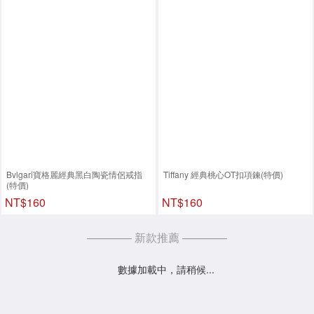
Bvlgari寶格麗經典黑白陶瓷情侶戒指
Tiffany 經典桃心OT扣項鍊(特價)
(特價)
NT$160
NT$160
———— 新款推薦 ————
數據加載中，請稍候...