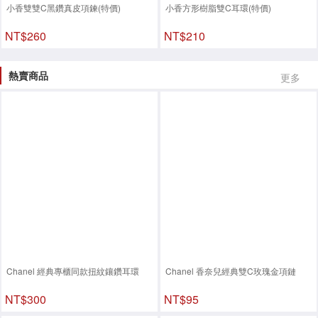
小香雙雙C黑鑽真皮項鍊(特價)
小香方形樹脂雙C耳環(特價)
NT$260
NT$210
熱賣商品
更多
Chanel 經典專櫃同款扭紋鑲鑽耳環
Chanel 香奈兒經典雙C玫瑰金項鏈
NT$300
NT$95