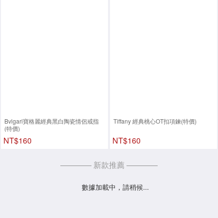
Bvlgari寶格麗經典黑白陶瓷情侶戒指
Tiffany 經典桃心OT扣項鍊(特價)
(特價)
NT$160
NT$160
———— 新款推薦 ————
數據加載中，請稍候...