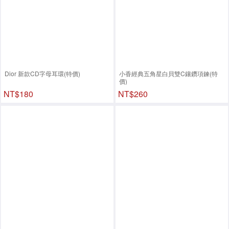
Dior 新款CD字母耳環(特價)
小香經典五角星白貝雙C鑲鑽項鍊(特
價)
NT$180
NT$260